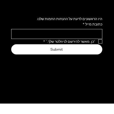
הירשמו לניוזלטר שלנו
היו הראשונים לדעת על ההנחות החמות שלנו.
כתובת מייל
*
“כן, מאשר להירשם לניוזלטר שלך.”
*
Submit
אנחנו מקבלים את אמצעי התשלום הבאים
© 2035 by BLUSH & LUSH. Made with
Wix Studio™