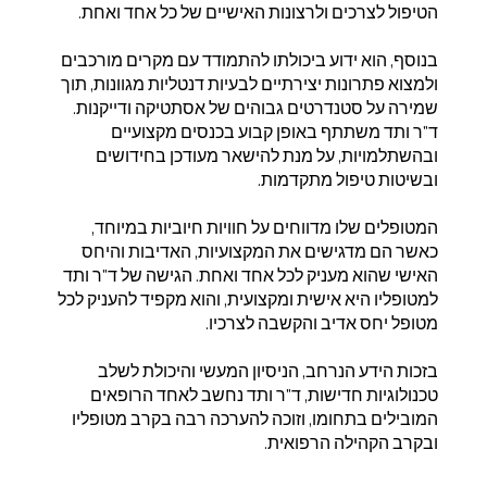
הטיפול לצרכים ולרצונות האישיים של כל אחד ואחת.
בנוסף, הוא ידוע ביכולתו להתמודד עם מקרים מורכבים
ולמצוא פתרונות יצירתיים לבעיות דנטליות מגוונות, תוך
שמירה על סטנדרטים גבוהים של אסתטיקה ודייקנות.
ד"ר ותד משתתף באופן קבוע בכנסים מקצועיים
ובהשתלמויות, על מנת להישאר מעודכן בחידושים
ובשיטות טיפול מתקדמות.
המטופלים שלו מדווחים על חוויות חיוביות במיוחד,
כאשר הם מדגישים את המקצועיות, האדיבות והיחס
האישי שהוא מעניק לכל אחד ואחת. הגישה של ד"ר ותד
למטופליו היא אישית ומקצועית, והוא מקפיד להעניק לכל
מטופל יחס אדיב והקשבה לצרכיו.
בזכות הידע הנרחב, הניסיון המעשי והיכולת לשלב
טכנולוגיות חדישות, ד"ר ותד נחשב לאחד הרופאים
המובילים בתחומו, וזוכה להערכה רבה בקרב מטופליו
ובקרב הקהילה הרפואית.