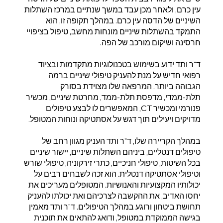
עין כרם, ולאחר מכן עבד במשך שנתיים במרכז השתלות
השיניים של הדסה עין כרם. במהלך תקופה זו, הוא
התמקד בהשתלות שיניים מונחות מחשב, טיפול בציפויי
חרסינה ושיקום מורכב של הפה.
ד"ר ותד ידוע בשימוש בטכנולוגיות מתקדמות ובציוד
רפואי חדיש על מנת להעניק טיפולי שיניים ברמה
הגבוהה ביותר. המרפאה שלו מצוידת בסורק
תלת-ממדי, מדפסת תלת-ממד, מחרטת שיניים, מכשיר
פנורמי ומכשיר CT, המאפשרים לו לבצע טיפולים
מדויקים ויעילים תוך דגש על אסתטיקה ונוחות המטופל.
במהלך הקריירה שלו, ד"ר ותד העניק מגוון רחב של
טיפולים דנטליים, ביניהם השתלות שיניים, יישור שיניים
בכל השיטות, טיפולי חניכיים, כתרי זירקוניה, טיפולי שורש
וטיפולי אסתטיקה דנטלית. הוא זכה לשבחים רבים על
יכולותיו המקצועיות והאנושיות. המטופלים מעריכים את
יחסו האדיב, את ההקשבה לצרכיהם ואת יכולתו להעניק
תחושת ביטחון ורוגע במהלך הטיפולים. ד"ר ותד מאמין
בגישה הממוקדת במטופל, ודואג להתאים את תוכנית