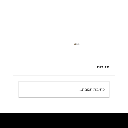
תגובות
כתיבת תגובה...
השתלת שיניים ביום אחד –
האם זה אפשרי והאם זה כדאי?
Royalty Dent Watted