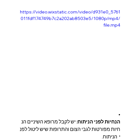
https://video.wixstatic.com/video/d931e0_5761
011fdf174749b7c2a202ab8503e5/1080p/mp4/
file.mp4
• 
הנחיות לפני הניתוח:
 יש לקבל מרופא השיניים הנ
חיות מפורטות לגבי הצום והתרופות שיש ליטול לפנ
י  הניתוח.