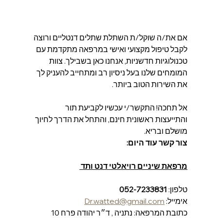
אם את/ה שוקל/ת השתלת שתלים דנטליים ורוצה 
לקבל טיפול מקצועי ואישי במרפאה מתקדמת עם 
טכנולוגיות חדשניות, אנחנו כאן בשבילך. צוות 
המומחים שלנו בעל ניסיון רב ומתחייב להעניק לך 
את השירות הטוב ביותר.
אל תחכה! התקשר/י עכשיו לקביעת תור 
והתייעצות ראשונית חינם, והתחל את הדרך לחיוך 
מושלם ובריא.
צור קשר עוד היום:
מרפאת שיניים רויאלטי דנט ותד 
טלפון: 
052-7233831
אימייל: 
Dr.watted@gmail.com
כתובת המרפאה: נתניה , ד״ר יהודה פרח 10 