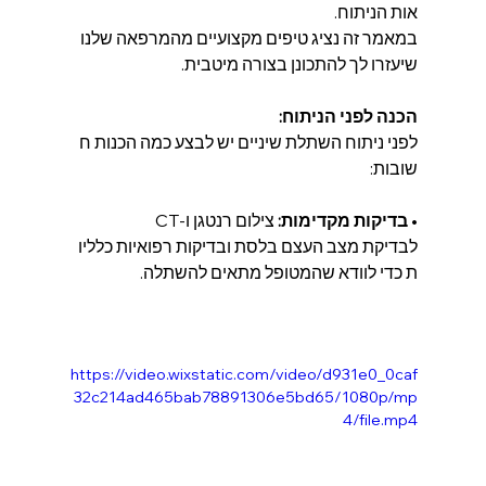
אות הניתוח. 
במאמר זה נציג טיפים מקצועיים מהמרפאה שלנו 
שיעזרו לך להתכונן בצורה מיטבית.
הכנה לפני הניתוח:
לפני ניתוח השתלת שיניים יש לבצע כמה הכנות ח
שובות:
• 
בדיקות מקדימות:
 צילום רנטגן ו-CT 
לבדיקת מצב העצם בלסת ובדיקות רפואיות כלליו
ת כדי לוודא שהמטופל מתאים להשתלה.
https://video.wixstatic.com/video/d931e0_0caf
32c214ad465bab78891306e5bd65/1080p/mp
4/file.mp4